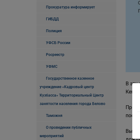
Прокуратура информирует
ГИБДД
Полиция
УФСБ России
Росреестр
УФМС
Государственное казенное
В эту
учреждение «Кадровый центр
Кемер
Кузбасса» Территориальный Центр
занятости населения города Белово
Проси
пособ
Таможня
О проведении публичных
Выпла
мероприятий
дожди