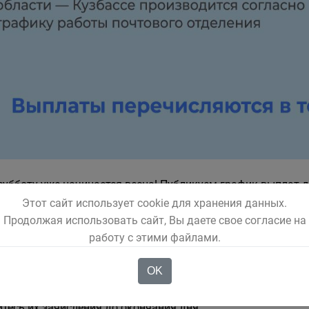
 субботу уже начинается весна! Публикуем график выплат д
овской области – Кузбассе на март.
Этот сайт использует cookie для хранения данных.
Продолжая использовать сайт, Вы даете свое согласие на
м учесть, что детские пособия выплачиваются за предыдущ
работу с этими файлами.
ие за февраль. Пенсии выплачиваются за текущий месяц.
OK
ты на банковские карты поступают в течение всего дня. Ес
тесь их зачисления до окончания дня.