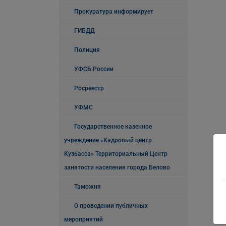
Прокуратура информирует
ГИБДД
Полиция
УФСБ России
Росреестр
УФМС
Государственное казенное
учреждение «Кадровый центр
Кузбасса» Территориальный Центр
занятости населения города Белово
Таможня
О проведении публичных
мероприятий