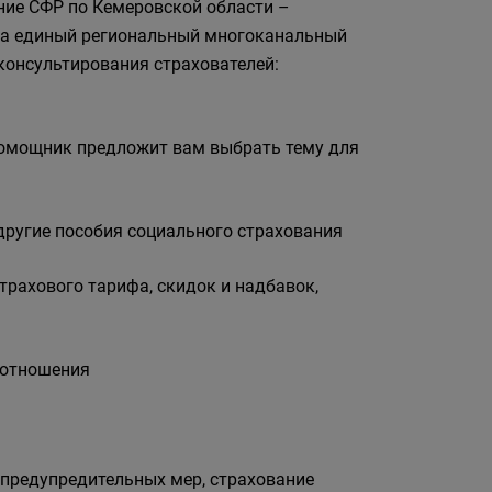
ние СФР по Кемеровской области –
 на единый региональный многоканальный
консультирования страхователей:
помощник предложит вам выбрать тему для
другие пособия социального страхования
трахового тарифа, скидок и надбавок,
оотношения
 предупредительных мер, страхование