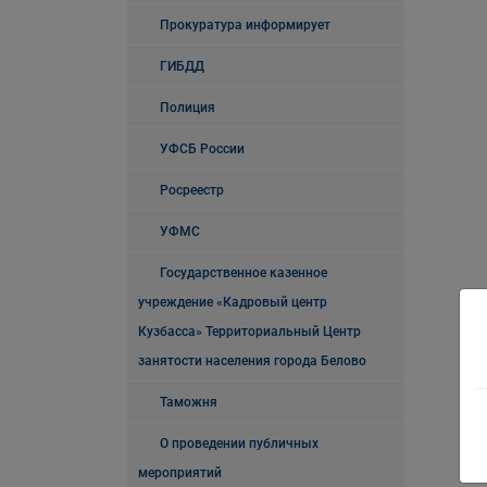
Прокуратура информирует
ГИБДД
Полиция
УФСБ России
Росреестр
УФМС
Государственное казенное
учреждение «Кадровый центр
Кузбасса» Территориальный Центр
занятости населения города Белово
Таможня
О проведении публичных
мероприятий