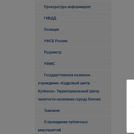
Прокуратура информирует
ГИБДД
Полиция
УФСБ России
Росреестр
УФМС
Государственное казенное
учреждение «Кадровый центр
Кузбасса» Территориальный Центр
занятости населения города Белово
Таможня
О проведении публичных
мероприятий