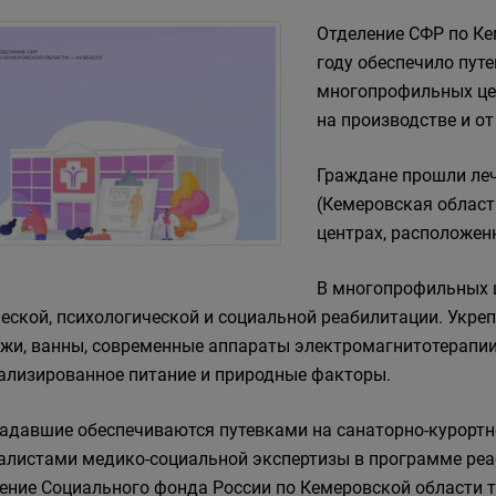
Отделение СФР по Ке
году обеспечило пут
многопрофильных це
на производстве и о
Граждане прошли леч
(Кемеровская област
центрах, расположен
В многопрофильных ц
еской, психологической и социальной реабилитации. Укр
жи, ванны, современные аппараты электромагнитотерапии,
ализированное питание и природные факторы.
адавшие обеспечиваются путевками на санаторно-курортно
алистами медико-социальной экспертизы в программе реаб
ение Социального фонда России по Кемеровской области т