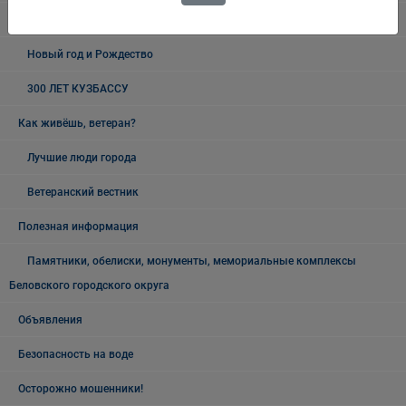
19 мая - День пионерии
Новый год и Рождество
300 ЛЕТ КУЗБАССУ
Как живёшь, ветеран?
Лучшие люди города
Ветеранский вестник
Полезная информация
Памятники, обелиски, монументы, мемориальные комплексы
Беловского городского округа
Объявления
Безопасность на воде
Осторожно мошенники!