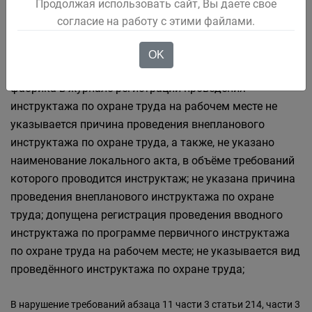
Продолжая использовать сайт, Вы даете свое
первичный или внеплановый; допускается указание
согласие на работу с этими файлами.
знаков (прочерков), вместо написания наименования
локального акта, в объёме требований которого
OK
проводится инструктаж; на участке обогатительная
фабрика в журнале регистрации проведения
инструктажа по охране труда на рабочем месте не
указывается причина проведения внепланового
инструктажа по охране труда, а также, не указано
наименование локального акта, в объёме требований
которого проводится инструктаж; не указана причина
проведения внепланового инструктажа по охране
труда; допущена регистрация проведения вводного
инструктажа по программе первичного инструктажа
по охране труда на рабочем месте; не указывается вид
проведённого инструктажа по охране труда;
В нарушение требований
абзаца 11 части 3 статьи 214, части 3