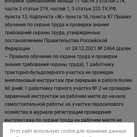
Вопреки требованиям абзаца 11 части 3 статьи 214,
части 3 статьи 219, частей 1, 3 статьи 225 ТК РФ,
пункта 13, подпункта «Ж» пункта 16, пункта 87 Правил
обучения по охране труда и проверки знания
требований охраны труда, утвержденных
постановлением Правительства Российской
Федерации от 24.12.2021 № 2464 (далее
– Правила обучения по охране труда и проверки
знания требований охраны труда), 1 работнику
тракторно-бульдозерного участка не проведен
внеплановый инструктаж при перерыве в работе более
60 дней; 1 работнику горного участке № 2 не проведен
первичный инструктаж на рабочем месте до начала
самостоятельной работы; на участке паросилового
хозяйства в журнале регистрации проведения
инструктажа по охране труда на рабочем месте не
указан конкретно какой вид инструктажа проводился
Этот сайт использует cookie для хранения данных.
06.09.2023 машинисту кочегару котельной на угле