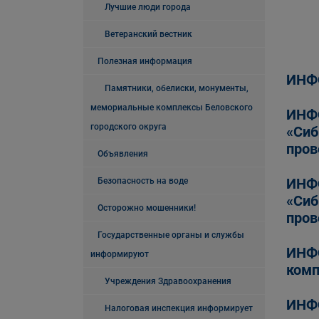
Лучшие люди города
Ветеранский вестник
Полезная информация
ИНФО
Памятники, обелиски, монументы,
мемориальные комплексы Беловского
ИНФО
городского округа
«Сиб
пров
Объявления
ИНФО
Безопасность на воде
«Сиб
Осторожно мошенники!
пров
Государственные органы и службы
ИНФО
информируют
комп
Учреждения Здравоохранения
ИНФО
Налоговая инспекция информирует