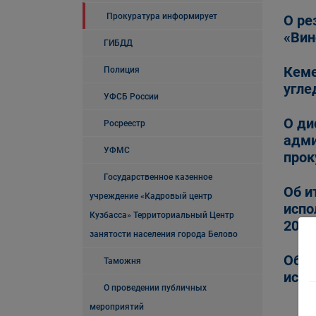
Прокуратура информирует
О ре
«Вин
ГИБДД
Кеме
Полиция
угле
УФСБ России
О ди
Росреестр
адми
УФМС
прок
Государственное казенное
Об и
учреждение «Кадровый центр
испо
Кузбасса» Территориальный Центр
2023
занятости населения города Белово
Об и
Таможня
испо
О проведении публичных
мероприятий