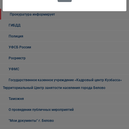
Налоговая инспекция информирует
Прокуратура информирует
ГИБДД
Полиция
УФСБ России
Росреестр
УФМС
Государственное казенное учреждение «Кадровый центр Кузбасса»
Территориальный Центр занятости населения города Белово
Таможня
О проведении публичных мероприятий
"Мои документы" г. Белово