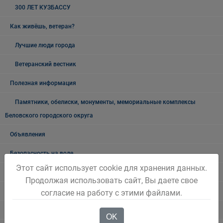
300 ЛЕТ КУЗБАССУ
Как живёшь, ветеран?
Лучшие люди города
Ветеранский вестник
Полезная информация
Памятники, обелиски, монументы, мемориальные комплексы
Беловского городского округа
Объявления
Безопасность на воде
Этот сайт использует cookie для хранения данных.
Осторожно мошенники!
Продолжая использовать сайт, Вы даете свое
Государственные органы и службы информируют
согласие на работу с этими файлами.
Учреждения Здравоохранения
OK