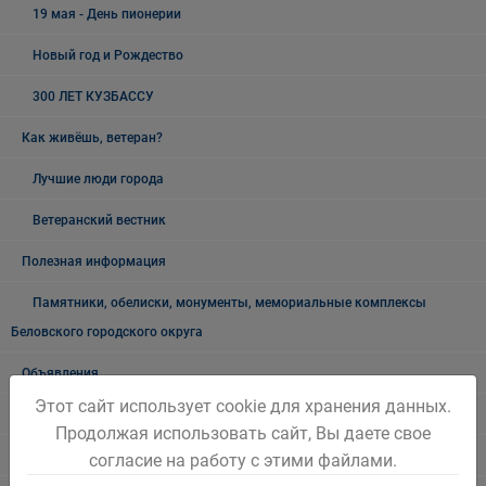
19 мая - День пионерии
Новый год и Рождество
300 ЛЕТ КУЗБАССУ
Как живёшь, ветеран?
Лучшие люди города
Ветеранский вестник
Полезная информация
Памятники, обелиски, монументы, мемориальные комплексы
Беловского городского округа
Объявления
Этот сайт использует cookie для хранения данных.
Безопасность на воде
Продолжая использовать сайт, Вы даете свое
Осторожно мошенники!
согласие на работу с этими файлами.