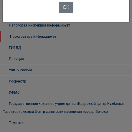
Государственные органы и службы информируют
OK
Учреждения Здравоохранения
Налоговая инспекция информирует
Прокуратура информирует
ГИБДД
Полиция
УФСБ России
Росреестр
УФМС
Государственное казенное учреждение «Кадровый центр Кузбасса»
Территориальный Центр занятости населения города Белово
Таможня