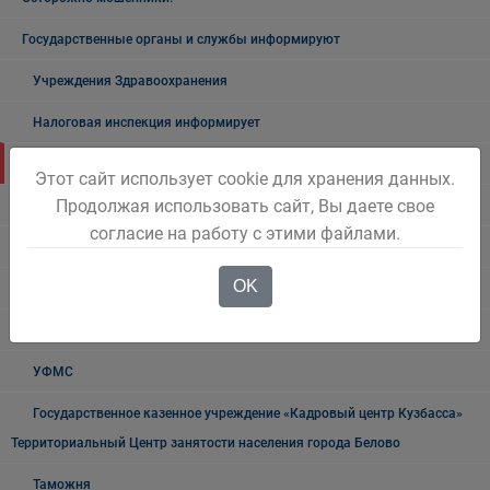
Государственные органы и службы информируют
Учреждения Здравоохранения
Налоговая инспекция информирует
Прокуратура информирует
Этот сайт использует cookie для хранения данных.
Продолжая использовать сайт, Вы даете свое
ГИБДД
согласие на работу с этими файлами.
Полиция
OK
УФСБ России
Росреестр
УФМС
Государственное казенное учреждение «Кадровый центр Кузбасса»
Территориальный Центр занятости населения города Белово
Таможня