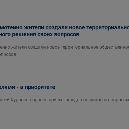
амотеино жители создали новое территориаль
ного решения своих вопросов
теино жители создали новое территориальное общественно
опросов
елями - в приоритете
ексей Курносов провел прием граждан по личным вопросам