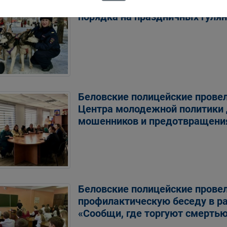
Кузбасские полицейские обес
порядка на праздничных гуля
Беловские полицейские провел
Центра молодежной политики
мошенников и предотвращени
Беловские полицейские прове
профилактическую беседу в р
«Сообщи, где торгуют смерть