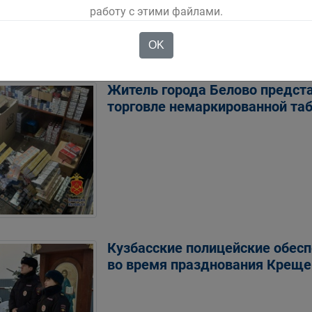
работу с этими файлами.
OK
Житель города Белово предста
торговле немаркированной та
Кузбасские полицейские обес
во время празднования Креще