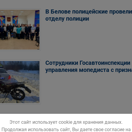
В Белове полицейские провели
отделу полиции
Сотрудники Госавтоинспекции 
управления мопедиста с приз
В городе Белово сотрудники Г
Этот сайт использует cookie для хранения данных.
водителя, ранее лишённого пр
Продолжая использовать сайт, Вы даете свое согласие на
средствами