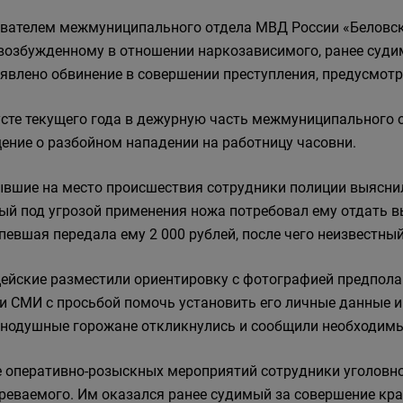
вателем межмуниципального отдела МВД России «Беловск
 возбужденному в отношении наркозависимого, ранее судим
явлено обвинение в совершении преступления, предусмотрен
усте текущего года в дежурную часть межмуниципального 
ение о разбойном нападении на работницу часовни.
вшие на место происшествия сотрудники полиции выяснил
ый под угрозой применения ножа потребовал ему отдать в
певшая передала ему 2 000 рублей, после чего неизвестны
ейские разместили ориентировку с фотографией предпола
 и СМИ с просьбой помочь установить его личные данные 
нодушные горожане откликнулись и сообщили необходимы
е оперативно-розыскных мероприятий сотрудники уголовн
реваемого. Им оказался ранее судимый за совершение кра