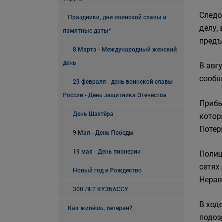
Следо
Праздники, дни воинской славы и
делу,
памятные даты*
предъ
8 Марта - Международный женский
день
В авг
сообщ
23 февраля - день воинской славы
России - День защитника Отечества
Прибы
День Шахтёра
котор
Потер
9 Мая - День Победы
19 мая - День пионерии
Полиц
сетях
Новый год и Рождество
Нерав
300 ЛЕТ КУЗБАССУ
В ход
Как живёшь, ветеран?
подоз