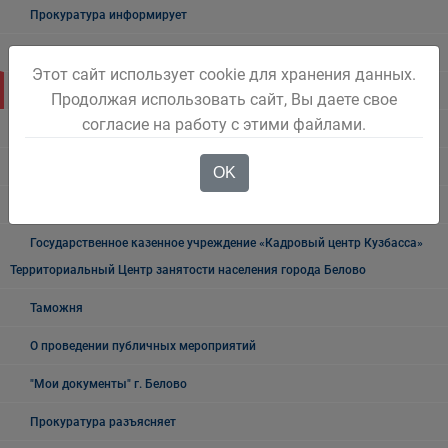
Прокуратура информирует
ГИБДД
Этот сайт использует cookie для хранения данных.
Полиция
Продолжая использовать сайт, Вы даете свое
согласие на работу с этими файлами.
УФСБ России
Росреестр
OK
УФМС
Государственное казенное учреждение «Кадровый центр Кузбасса»
Территориальный Центр занятости населения города Белово
Таможня
О проведении публичных мероприятий
"Мои документы" г. Белово
Прокуратура разъясняет