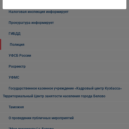
Учреждения Здравоохранения
Налоговая инспекция информирует
Прокуратура информирует
ГИБДД
Полиция
УФСБ России
Росреестр
УФМС
Государственное казенное учреждение «Кадровый центр Кузбасса»
Территориальный Центр занятости населения города Белово
Таможня
О проведении публичных мероприятий