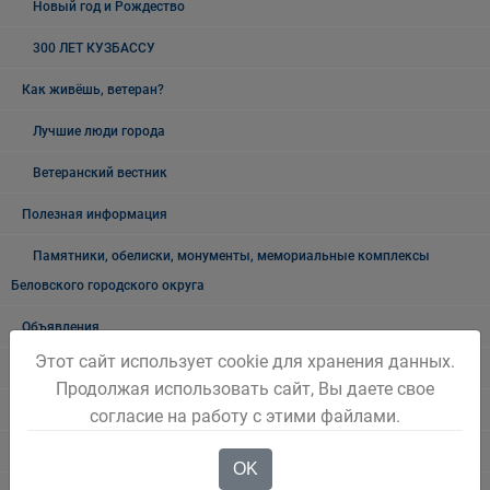
Новый год и Рождество
300 ЛЕТ КУЗБАССУ
Как живёшь, ветеран?
Лучшие люди города
Ветеранский вестник
Полезная информация
Памятники, обелиски, монументы, мемориальные комплексы
Беловского городского округа
Объявления
Этот сайт использует cookie для хранения данных.
Безопасность на воде
Продолжая использовать сайт, Вы даете свое
Осторожно мошенники!
согласие на работу с этими файлами.
Государственные органы и службы информируют
OK