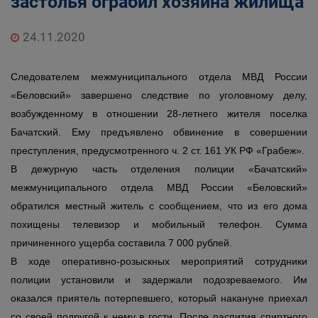
застолья ограбил хозяина жилища
24.11.2020
Следователем межмуниципального отдела МВД России
«Беловский» завершено следствие по уголовному делу,
возбужденному в отношении 28-летнего жителя поселка
Бачатский. Ему предъявлено обвинение в совершении
преступления, предусмотренного ч. 2 ст. 161 УК РФ «Грабеж».
В дежурную часть отделения полиции «Бачатский»
межмуниципального отдела МВД России «Беловский»
обратился местный житель с сообщением, что из его дома
похищены телевизор и мобильный телефон. Сумма
причиненного ущерба составила 7 000 рублей.
В ходе оперативно-розыскных мероприятий сотрудники
полиции установили и задержали подозреваемого. Им
оказался приятель потерпевшего, который накануне приехал
со своей подругой к нему в гости. После распития спиртного