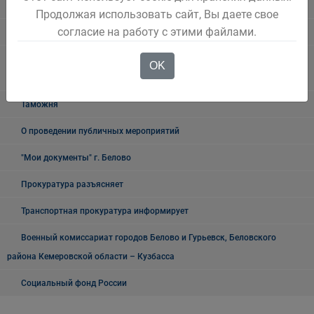
Росреестр
Продолжая использовать сайт, Вы даете свое
согласие на работу с этими файлами.
УФМС
Государственное казенное учреждение «Кадровый центр Кузбасса»
OK
Территориальный Центр занятости населения города Белово
Таможня
О проведении публичных мероприятий
"Мои документы" г. Белово
Прокуратура разъясняет
Транспортная прокуратура информирует
Военный комиссариат городов Белово и Гурьевск, Беловского
района Кемеровской области – Кузбасса
Социальный фонд России