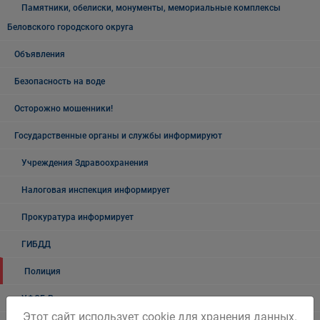
Памятники, обелиски, монументы, мемориальные комплексы
Беловского городского округа
Объявления
Безопасность на воде
Осторожно мошенники!
Государственные органы и службы информируют
Учреждения Здравоохранения
Налоговая инспекция информирует
Прокуратура информирует
ГИБДД
Полиция
УФСБ России
Этот сайт использует cookie для хранения данных.