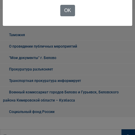
УФМС
OK
Государственное казенное учреждение «Кадровый центр Кузбасса»
Территориальный Центр занятости населения города Белово
Таможня
О проведении публичных мероприятий
"Мои документы" г. Белово
Прокуратура разъясняет
Транспортная прокуратура информирует
Военный комиссариат городов Белово и Гурьевск, Беловского
района Кемеровской области – Кузбасса
Социальный фонд России