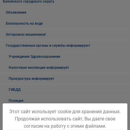
Беловского городского округа
Объявления
Безопасность на воде
Осторожно мошенники!
Государственные органы и службы информируют
Учреждения Здравоохранения
Налоговая инспекция информирует
Прокуратура информирует
ГИБДД
Полиция
Этот сайт использует cookie для хранения данных.
УФСБ России
Продолжая использовать сайт, Вы даете свое
Росреестр
согласие на работу с этими файлами.