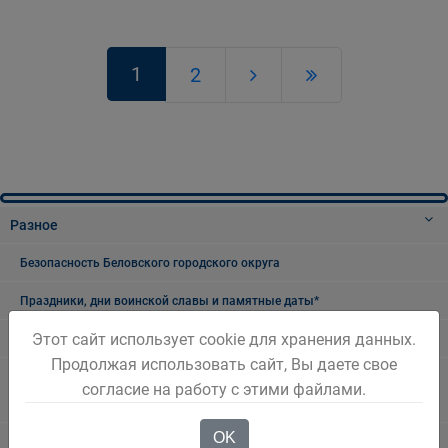
1
2
Разное
Безопасность Беловского городского округа
Праздники, дни воинской славы и памятные даты*
Этот сайт использует cookie для хранения данных.
8 Марта - Международный женский день
Продолжая использовать сайт, Вы даете свое
23 февраля - день воинской славы России - День защитника
согласие на работу с этими файлами.
Отечества
OK
День Шахтёра