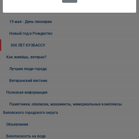
9 Мая - День Победы
19 мая - День пионерии
Новый год и Рождество
300 ЛЕТ КУЗБАССУ
Как живёшь, ветеран?
Лучшие люди города
Ветеранский вестник
Полезная информация
Памятники, обелиски, монументы, мемориальные комплексы
Беловского городского округа
Объявления
Безопасность на воде