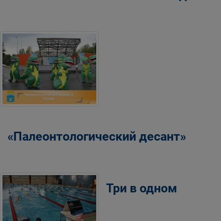
«Палеонтологический десант»
Три в одном