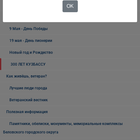
Отечества
OK
День Шахтёра
9 Мая - День Победы
19 мая - День пионерии
Новый год и Рождество
300 ЛЕТ КУЗБАССУ
Как живёшь, ветеран?
Лучшие люди города
Ветеранский вестник
Полезная информация
Памятники, обелиски, монументы, мемориальные комплексы
Беловского городского округа