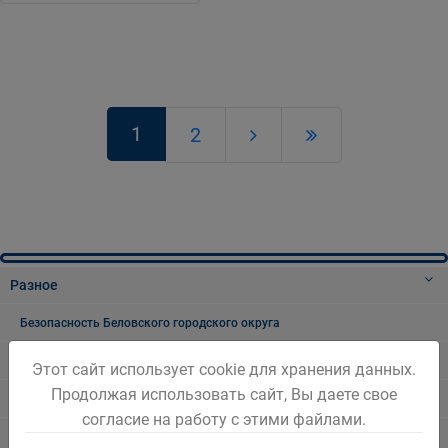
1
2
Разное
Безопасность Беловского городского округа
Праздники, дни воинской славы и памятные даты*
Этот сайт использует cookie для хранения данных.
Продолжая использовать сайт, Вы даете свое
8 Марта - Международный женский день
согласие на работу с этими файлами.
23 февраля - день воинской славы России - День защитника