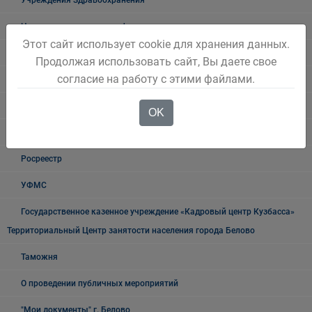
Налоговая инспекция информирует
Этот сайт использует cookie для хранения данных.
Прокуратура информирует
Продолжая использовать сайт, Вы даете свое
согласие на работу с этими файлами.
ГИБДД
Полиция
OK
УФСБ России
Росреестр
УФМС
Государственное казенное учреждение «Кадровый центр Кузбасса»
Территориальный Центр занятости населения города Белово
Таможня
О проведении публичных мероприятий
"Мои документы" г. Белово