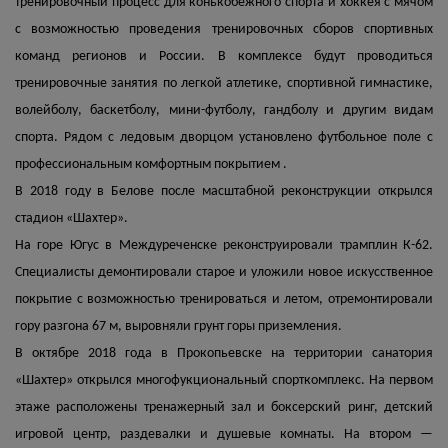
тренировочный процесс для конькобежного спорта и хоккея с мячом
с возможностью проведения тренировочных сборов спортивных
команд регионов и России. В комплексе будут проводиться
тренировочные занятия по легкой атлетике, спортивной гимнастике,
волейболу, баскетболу, мини-футболу, гандболу и другим видам
спорта. Рядом с ледовым дворцом установлено футбольное поле с
профессиональным комфортным покрытием .
В 2018 году в Белове после масштабной реконструкции открылся
стадион «Шахтер».
На горе Югус в Междуреченске реконструировали трамплин К-62.
Специалисты демонтировали старое и уложили новое искусственное
покрытие с возможностью тренироваться и летом, отремонтировали
гору разгона 67 м, выровняли грунт горы приземления.
В октябре 2018 года в Прокопьевске на территории санатория
«Шахтер» открылся многофукциональный спорткомплекс. На первом
этаже расположены тренажерный зал и боксерский ринг, детский
игровой центр, раздевалки и душевые комнаты. На втором —