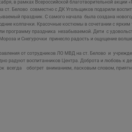
кабря, в рамках Всероссийской благотворительной акции 
а ст. Белово совместно с ДК Угольщиков подарили восп
ываемый праздник. С самого начала была создана нового
одние колпачки. Красочные костюмы в сочетании с ярким
ли программу праздника незабываемой. Дети с удовольст
Мороза и Снегурочки принесло радость и ощущение волше
авления от сотрудников ЛО МВД на ст. Белово и учрежд
дно радуют воспитанников Центра. Доброта и любовь к
ок всегда обогрет вниманием, ласковым словом, прият