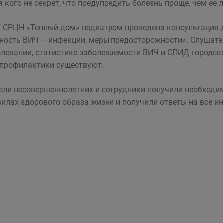
я кого не секрет, что предупредить болезнь проще, чем ее л
 СРЦН «Теплый дом» педиатром проведена консультация д
ность ВИЧ – инфекции, меры предосторожности». Слушат
олевании, статистике заболеваемости ВИЧ и СПИД городско
профилактики существуют.
ели несовершеннолетних и сотрудники получили необход
вилах здорового образа жизни и получили ответы на все и