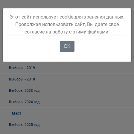
Отчёт о деятельности Контрольно-счётной палаты Беловского
Этот сайт использует cookie для хранения данных.
городского округа
Продолжая использовать сайт, Вы даете свое
Информация о результатах проверок результативности
согласие на работу с этими файлами.
(экономности и эффективности) использования средств бюджета
Беловского городского округа
OK
Выборы
Выборы - 2019
Выборы - 2018
Выборы 2023 год
Выборы 2024 год
Март
Выборы 2025 год