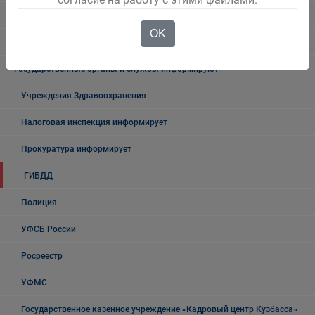
Безопасность на воде
OK
Осторожно мошенники!
Государственные органы и службы информируют
Учреждения Здравоохранения
Налоговая инспекция информирует
Прокуратура информирует
ГИБДД
Полиция
УФСБ России
Росреестр
УФМС
Государственное казенное учреждение «Кадровый центр Кузбасса»