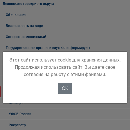
Беловского городского округа
Объявления
Безопасность на воде
Осторожно мошенники!
Государственные органы и службы информируют
Учреждения Здравоохранения
Этот сайт использует cookie для хранения данных.
Продолжая использовать сайт, Вы даете свое
Налоговая инспекция информирует
согласие на работу с этими файлами.
Прокуратура информирует
OK
ГИБДД
Полиция
УФСБ России
Росреестр