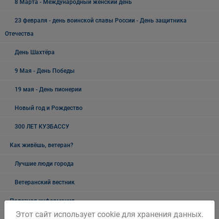
8 Марта - Международный женский день
23 февраля - день воинской славы России - День защитника
Отечества
День Шахтёра
9 Мая - День Победы
19 мая - День пионерии
Новый год и Рождество
300 ЛЕТ КУЗБАССУ
Как живёшь, ветеран?
Лучшие люди города
Ветеранский вестник
Полезная информация
Этот сайт использует cookie для хранения данных.