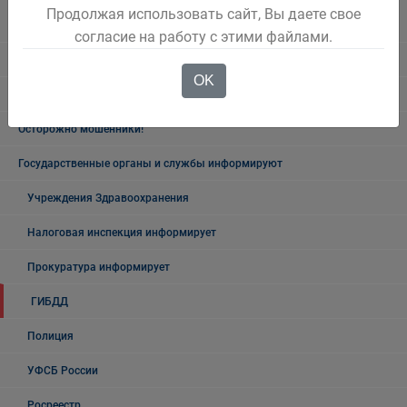
Памятники, обелиски, монументы, мемориальные комплексы
Продолжая использовать сайт, Вы даете свое
Беловского городского округа
согласие на работу с этими файлами.
Объявления
OK
Безопасность на воде
Осторожно мошенники!
Государственные органы и службы информируют
Учреждения Здравоохранения
Налоговая инспекция информирует
Прокуратура информирует
ГИБДД
Полиция
УФСБ России
Росреестр