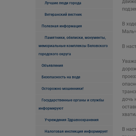
движе
Лучшие люди города
подзе
Ветеранский вестник
В ход
Полезная информация
Мальч
Памятники, обелиски, монументы,
В нас
мемориальные комплексы Беловского
городского округа
Уважа
Объявления
дорож
проез
Безопасность на воде
опасн
Осторожно мошенники!
транс
дочь 
Государственные органы и службы
остав
информируют
хвати
Учреждения Здравоохранения
В нас
Налоговая инспекция информирует