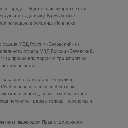
вый Городок. Водитель иномарки не смог
зжую часть девочку. В результате
рой помощью в больницу Ленинска-
о отдела МВД России «Беловский» из
ипального отдела МВД России «Беловский»
ма №10 произошло дорожно-транспортное
олетний пешеход.
 часа дня на автодороге по улице
RAV 4 совершил наезд на 4-летнюю
еустановленном для этого месте, в зоне
еход получила травмы головы, переломы и
олетним пешеходом Правил дорожного