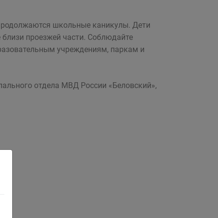
 продолжаются школьные каникулы. Дети
е близи проезжей части. Соблюдайте
бразовательным учреждениям, паркам и
ального отдела МВД России «Беловский»,