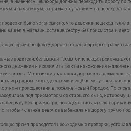
ния, а именно: «Пешеходы должны переходить дорогу по п
мным и надземным, а при их отсутствии – на перекрёстках 
е проверки было установлено, что девочка-пешеход гуляла
ик зашёл в магазин, оставив сестру без присмотра и дево
тоящее время по факту дорожно-транспортного травматиз
емые родители, беловская Госавтоинспекция рекомендует
ного движения и исключить факты нахождения малолетних
жей частью. Маленькие участники дорожного движения, ка
ость игр рядом с автодорогами и ещё не могут реально оце
портном происшествии в посёлке Новый Городок. По словам
находилась под присмотром её старшего сына, которому ше
ив девочку без присмотра, понадеявшись, что за пару минут
ло, чтобы 4-летняя девочка выбежала на дорогу прямо по
тоящее время проводятся необходимые проверки, устанавл