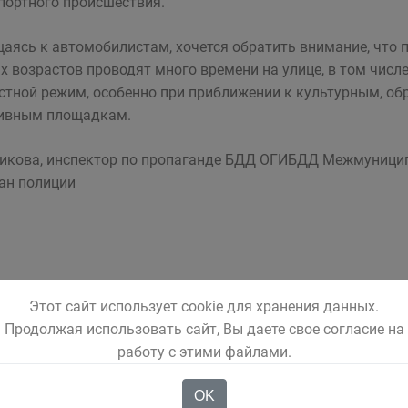
портного происшествия.
аясь к автомобилистам, хочется обратить внимание, что
х возрастов проводят много времени на улице, в том числ
стной режим, особенно при приближении к культурным, о
ивным площадкам.
пикова, инспектор по пропаганде БДД ОГИБДД Межмуницип
ан полиции
Этот сайт использует cookie для хранения данных.
Продолжая использовать сайт, Вы даете свое согласие на
работу с этими файлами.
OK