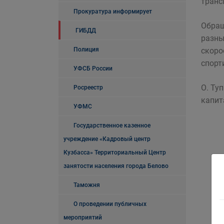
транс
Прокуратура информирует
Обращ
ГИБДД
разны
Полиция
скоро
спорт
УФСБ России
О. Ту
Росреестр
капит
УФМС
Государственное казенное
учреждение «Кадровый центр
Кузбасса» Территориальный Центр
занятости населения города Белово
Таможня
О проведении публичных
мероприятий