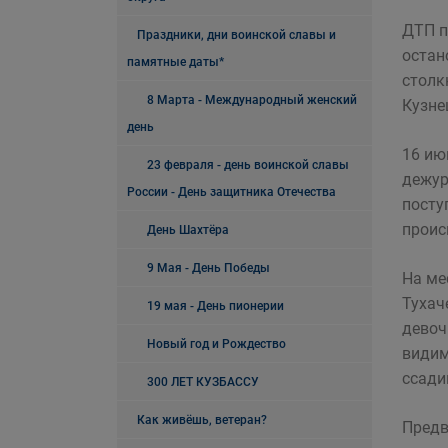
ДТП п
Праздники, дни воинской славы и
остан
памятные даты*
столк
8 Марта - Международный женский
Кузне
день
16 ию
23 февраля - день воинской славы
дежур
России - День защитника Отечества
посту
проис
День Шахтёра
9 Мая - День Победы
На ме
Тухач
19 мая - День пионерии
девоч
Новый год и Рождество
видим
ссади
300 ЛЕТ КУЗБАССУ
Как живёшь, ветеран?
Предв