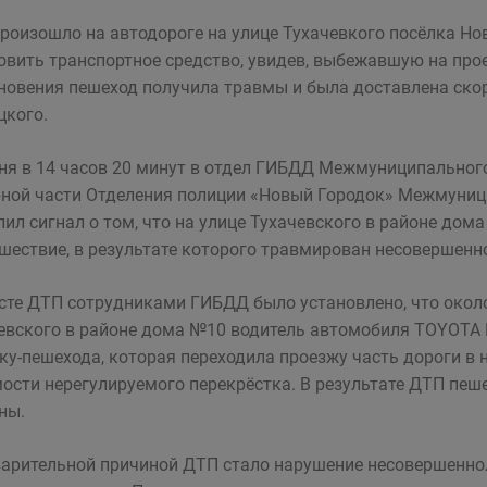
роизошло на автодороге на улице Тухачевкого посёлка Но
овить транспортное средство, увидев, выбежавшую на прое
новения пешеход получила травмы и была доставлена ско
цкого.
ня в 14 часов 20 минут в отдел ГИБДД Межмуниципальног
ной части Отделения полиции «Новый Городок» Межмуниц
пил сигнал о том, что на улице Тухачевского в районе до
шествие, в результате которого травмирован несовершенн
сте ДТП сотрудниками ГИБДД было установлено, что около
евского в районе дома №10 водитель автомобиля TOYOTA 
ку-пешехода, которая переходила проезжу часть дороги в н
ости нерегулируемого перекрёстка. В результате ДТП пеш
ны.
арительной причиной ДТП стало нарушение несовершенн