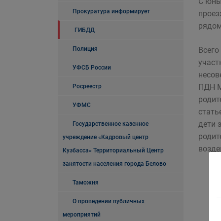
С юны
Прокуратура информирует
проез
рядом
ГИБДД
Полиция
Всего
участ
УФСБ России
несов
ПДН М
Росреестр
родит
УФМС
стать
дети 
Государственное казенное
родит
учреждение «Кадровый центр
возде
Кузбасса» Территориальный Центр
занятости населения города Белово
Таможня
О проведении публичных
мероприятий