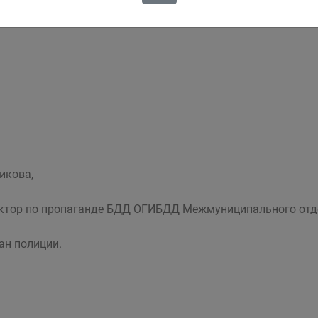
пикова,
ктор по пропаганде БДД ОГИБДД Межмуниципального отде
ан полиции.