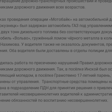
твращение дорожно-транспортных происшествий и проведе
никами дорожного движения всех возрастов.
ках проведения операции «Мотобайк» на автомобильной д
окузнецк» был задержан автомобиль ГАЗ под управлением
 двух тонн дизельного топлива без соответствующих докум
обиль «Вольво», гружённый ломом чёрного металла в колич
 Нахимова. У водителя также не оказалось документов, 
ния. Оба водителя были доставлены в отделы полиции для
дилась работа по пресечению нарушений Правил дорожно
никами дорожного движения. Так, в посёлке Инской был ос
ляющий мопедом, в посёлке Грамотеино 17-летний парень
анены от управления. Транспортные средства помещены н
ана в подразделение ПДН для принятия решения о привлеч
тавителей несовершеннолетних водителей к администрати
нение обязанностей по воспитанию несовершеннолетних.