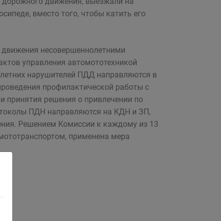
 дорожного движения, выезжали на
сипеде, вместо того, чтобы катить его
о движения несовершеннолетними
фактов управления автомототехникой
летних нарушителей ПДД направляются в
роведения профилактической работы с
и принятия решения о привлечении по
отоколы ПДН направляются на КДН и ЗП,
ния. Решением Комиссии к каждому из 13
мототранспортом, применена мера