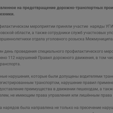
вленное на предотвращение дорожно-транспортных прои
ехники.
филактическом мероприятии приняли участие наряды УГИ
овской области, а также сотрудники служб участковых уп
ершеннолетнихи отдела уголовного розыска Межмуниципа
ин день проведения специального профилактического ме
ено 112 нарушений Правил дорожного движения, в том чис
ранспорта.
ные нарушения, которые были допущены водителями транс
егистрированным транспортом, нарушение правил примене
доставление преимущества в движении пешеходам, а такж
елем, не имеющим права управления или лишённым права 
а нарядов была направлена не только на пресечение нару