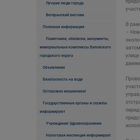
предо
Лучшие люди города
участ
Ветеранский вестник
В рам
Полезная информация
– Нов
Памятники, обелиски, монументы,
около
автом
мемориальные комплексы Беловского
улице
городского округа
движе
Объявления
Прово
Безопасность на воде
участ
Осторожно мошенники!
управ
отстр
Государственные органы и службы
перед
информируют
предс
Учреждения Здравоохранения
испол
Налоговая инспекция информирует