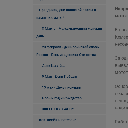
Напра
Праздники, дни воинской славы и
мотот
памятные даты*
8 Марта - Международный женский
В про
день
Кемер
несов
23 февраля - день воинской славы
России - День защитника Отечества
За од
выявл
День Шахтёра
мотот
9 Мая - День Победы
Основ
19 мая - День пионерии
незар
Новый год и Рождество
непре
водит
300 ЛЕТ КУЗБАССУ
Как живёшь, ветеран?
Работ