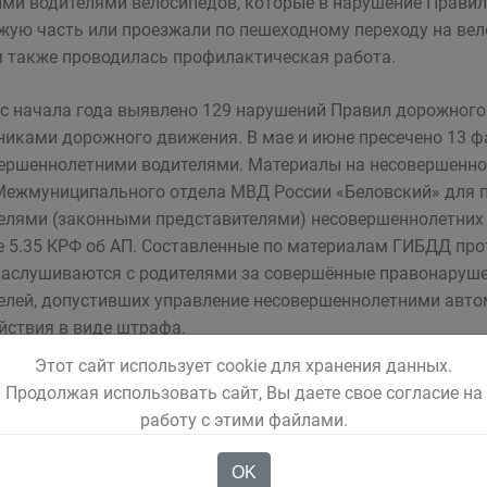
ми водителями велосипедов, которые в нарушение Правил
жую часть или проезжали по пешеходному переходу на вело
 также проводилась профилактическая работа.
 с начала года выявлено 129 нарушений Правил дорожног
никами дорожного движения. В мае и июне пресечено 13 
ершеннолетними водителями. Материалы на несовершенно
ежмуниципального отдела МВД России «Беловский» для п
елями (законными представителями) несовершеннолетних 
е 5.35 КРФ об АП. Составленные по материалам ГИБДД пр
заслушиваются с родителями за совершённые правонаруше
елей, допустивших управление несовершеннолетними авто
йствия в виде штрафа.
Этот сайт использует cookie для хранения данных.
Продолжая использовать сайт, Вы даете свое согласие на
работу с этими файлами.
OK