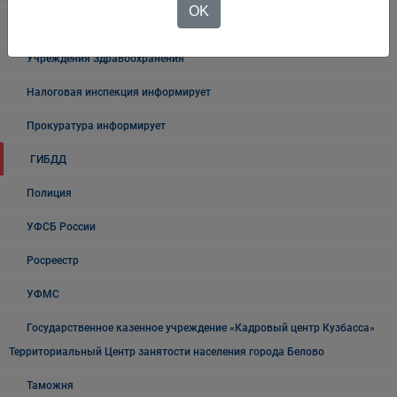
OK
Государственные органы и службы информируют
Учреждения Здравоохранения
Налоговая инспекция информирует
Прокуратура информирует
ГИБДД
Полиция
УФСБ России
Росреестр
УФМС
Государственное казенное учреждение «Кадровый центр Кузбасса»
Территориальный Центр занятости населения города Белово
Таможня