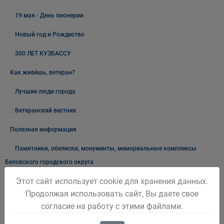
19 мая - День пионерии
Новый год и Рождество
300 ЛЕТ КУЗБАССУ
Как живёшь, ветеран?
Лучшие люди города
Ветеранский вестник
Полезная информация
Памятники, обелиски, монументы, мемориальные комплексы
Беловского городского округа
Этот сайт использует cookie для хранения данных.
Объявления
Продолжая использовать сайт, Вы даете свое
Безопасность на воде
согласие на работу с этими файлами.
Осторожно мошенники!