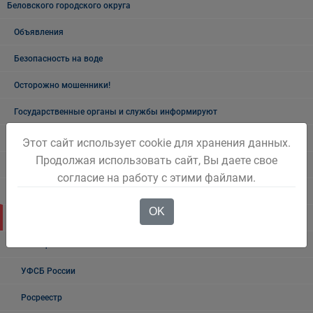
Беловского городского округа
Объявления
Безопасность на воде
Осторожно мошенники!
Государственные органы и службы информируют
Учреждения Здравоохранения
Этот сайт использует cookie для хранения данных.
Продолжая использовать сайт, Вы даете свое
Налоговая инспекция информирует
согласие на работу с этими файлами.
Прокуратура информирует
OK
ГИБДД
Полиция
УФСБ России
Росреестр