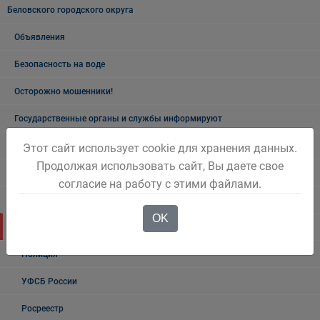
Беловского городского округа
Объявления
Безопасность на воде
Осторожно мошенники!
Государственные органы и службы информируют
Учреждения Здравоохранения
Этот сайт использует cookie для хранения данных.
Продолжая использовать сайт, Вы даете свое
Налоговая инспекция информирует
согласие на работу с этими файлами.
Прокуратура информирует
OK
ГИБДД
Полиция
УФСБ России
Росреестр