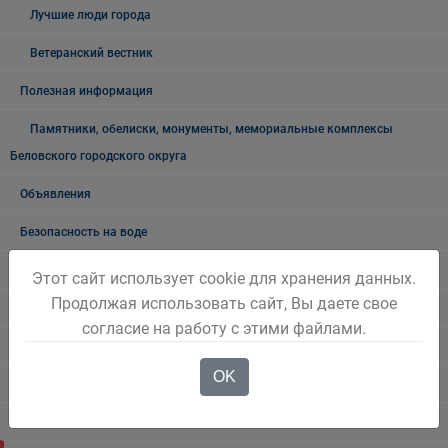
Лучшие люди города
Ветеранский вестник
Полезная информация
Памятники, обелиски, монументы, мемориальные комплексы
Беловского городского округа
Объявления
Безопасность на воде
Осторожно мошенники!
Этот сайт использует cookie для хранения данных.
Продолжая использовать сайт, Вы даете свое
Государственные органы и службы информируют
согласие на работу с этими файлами.
Учреждения Здравоохранения
OK
Налоговая инспекция информирует
Прокуратура информирует