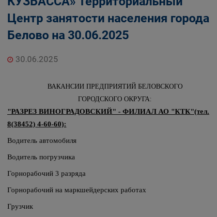
КУЗБАССА» Территориальный
Государственные органы и службы
Центр занятости населения города
информируют
Государственное казенное учреждение
Белово на 30.06.2025
«Кадровый центр Кузбасса» Территориальный
Центр занятости населения города Белово
30.06.2025
ВАКАНСИИ ПРЕДПРИЯТИЙ БЕЛОВСКОГО
ГОРОДСКОГО ОКРУГА:
"РАЗРЕЗ ВИНОГРАДОВСКИЙ" - ФИЛИАЛ АО "КТК"(тел.
8(38452) 4-60-60):
Водитель автомобиля
Водитель погрузчика
Горнорабочий 3 разряда
Горнорабочий на маркшейдерских работах
Грузчик