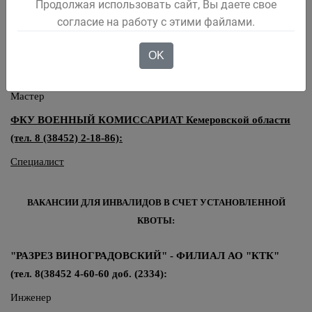
Продолжая использовать сайт, Вы даете свое
Электрогазосварщик
согласие на работу с этими файлами.
Филиал ПАО "МРСК СИБИРИ"-"КРЭС" (тел. 8 (923) 507-
94-48:
OK
Инженер
Мастер
ФКУ ВОЕННЫЙ КОМИССАРИАТ Кемеровской области
(тел. 8 (38452) 2-18-86):
Специалист
ВАКАНСИИ ДЛЯ ИНВАЛИДОВ В СЧЕТ УСТАНОВЛЕННОЙ
КВОТЫ:
"РАЗРЕЗ ВИНОГРАДОВСКИЙ" - ФИЛИАЛ АО "КТК"
(тел. 8(38452 4-60-60 доб. (2334):
Инженер