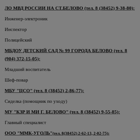
ЛО МВД РОССИИ НА СТ.БЕЛОВО (тел. 8 (38452) 9-38-80):
Инженер-электроник
Инспектор
Полицейский
МБДОУ ДЕТСКИЙ САД № 99 ГОРОДА БЕЛОВО (тел. 8
(904) 372-15-05):
Младший воспитатель
Шеф-повар
МБУ "ЦСО" (тел. 8 (38452) 2-86-77):
Сиделка (помощник по уходу)
МУ "КЗР И МИ Г. БЕЛОВО" (тел. 8 (38452) 9-55-85):
Главный специалист
ООО "ММК-УГОЛЬ"
(тел. 8(38452) 2-62-13, 2-02-75):