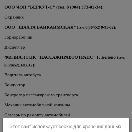
ООО ЧОП "БЕРКУТ-С" (тел. 8 (904) 373-02-34):
Охранник
ООО "ШАХТА БАЙКАИМСКАЯ"
(тел. 8(38452) 9-95-62):
Горнорабочий
Диспетчер
ФИЛИАЛ ГПК "ПАССАЖИРАВТОТРАНС" Г. Белово
(тел.
8(38452) 3-07-17):
Водитель автобуса
Кондуктор
Контролер пассажирского транспорта
Механик автомобильной колонны
Слесарь по ремонту автомобилей
Штукатур
Этот сайт использует cookie для хранения данных.