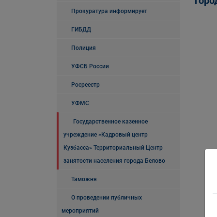
горо
Прокуратура информирует
ГИБДД
Полиция
УФСБ России
Росреестр
УФМС
Государственное казенное
учреждение «Кадровый центр
Кузбасса» Территориальный Центр
занятости населения города Белово
Таможня
О проведении публичных
мероприятий