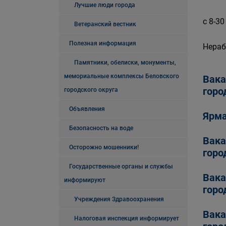
Лучшие люди города
с 8-30
Ветеранский вестник
Полезная информация
Нераб
Памятники, обелиски, монументы,
мемориальные комплексы Беловского
Вака
горо
городского округа
Объявления
Ярма
Безопасность на воде
Вака
Осторожно мошенники!
горо
Государственные органы и службы
Вака
информируют
горо
Учреждения Здравоохранения
Вака
Налоговая инспекция информирует