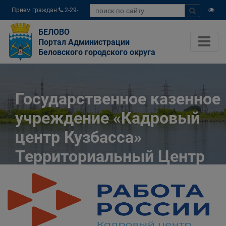
Прием граждан
2-29-
04
БЕЛОВО
Портал Администрации
Беловского городского округа
Государственное казенное
учреждение «Кадровый
центр Кузбасса»
Территориальный Центр
занятости населения
города Белово
Главная
Разное