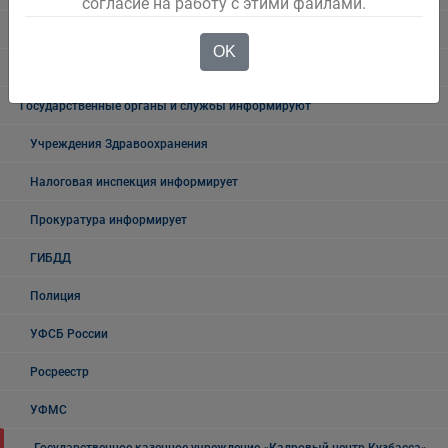
согласие на работу с этими файлами.
Безопасность на воде
OK
Осторожно мошенники!
Государственные органы и службы информируют
Учреждения Здравоохранения
Налоговая инспекция информирует
Прокуратура информирует
ГИБДД
Полиция
УФСБ России
Росреестр
УФМС