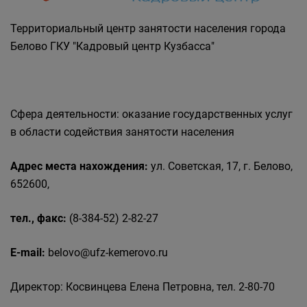
Государственные органы и службы
информируют
Территориальный центр занятости населения города
Государственное казенное учреждение
Белово ГКУ "Кадровый центр Кузбасса"
«Кадровый центр Кузбасса» Территориальный
Центр занятости населения города Белово
Сфера деятельности: оказание государственных услуг
в области содействия занятости населения
Адрес места нахождения:
ул. Советская, 17, г. Белово,
652600,
тел., факс:
(8-384-52) 2-82-27
E-mail:
belovo@ufz-kemerovo.ru
Директор: Косвинцева Елена Петровна, тел. 2-80-70