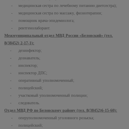
- медицинская сестра по лечебному питанию диетсестра);
- медицинская сестра по массажу, физиотерапии;
- помощник врача-эпидемиолога;
- рентгенолаборант.
Межмуниципальный отдел МВД России «Беловский» (тел.
8(38452) 2-17-1):
- дезинфектор;
- дознаватель;
- инспектор;
- инспектор ДПС;
- оперативный уполномоченный;
- полицейский;
- участковый уполномоченный полиции;
- следователь.
Отдел МВД РФ по Беловскому району (тел. 8(38452)6-15-60):
- оперуполномоченный уголовного розыска;
- полицейский;