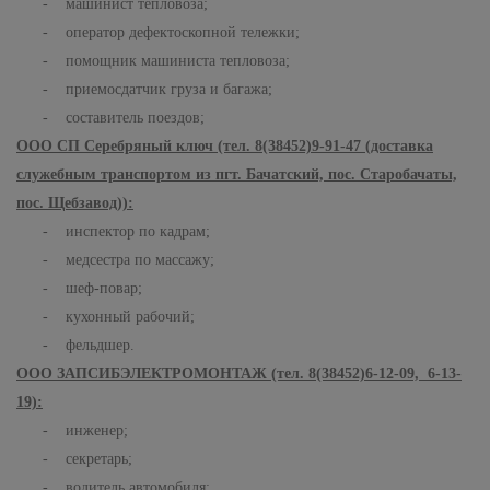
- машинист тепловоза;
- оператор дефектоскопной тележки;
- помощник машиниста тепловоза;
- приемосдатчик груза и багажа;
- составитель поездов;
ООО СП Серебряный ключ (тел. 8(38452)9-91-47 (доставка
служебным транспортом из пгт. Бачатский, пос. Старобачаты,
пос. Щебзавод)):
- инспектор по кадрам;
- медсестра по массажу;
- шеф-повар;
- кухонный рабочий;
- фельдшер.
ООО ЗАПСИБЭЛЕКТРОМОНТАЖ (тел. 8(38452)6-12-09, 6-13-
19):
- инженер;
- секретарь;
- водитель автомобиля;