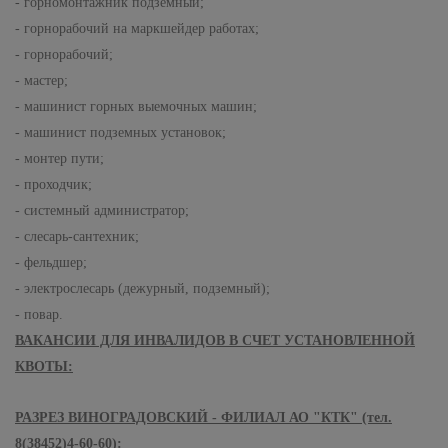
- горномонтажник подземный;
- горнорабочий на маркшейдер работах;
- горнорабочий;
- мастер;
- машинист горных выемочных машин;
- машинист подземных установок;
- монтер пути;
- проходчик;
- системный администратор;
- слесарь-сантехник;
- фельдшер;
- электрослесарь (дежурный, подземный);
- повар.
ВАКАНСИИ ДЛЯ ИНВАЛИДОВ В СЧЕТ УСТАНОВЛЕННОЙ
КВОТЫ:
РАЗРЕЗ ВИНОГРАДОВСКИЙ - ФИЛИАЛ АО "КТК" (тел.
8(38452)4-60-60):