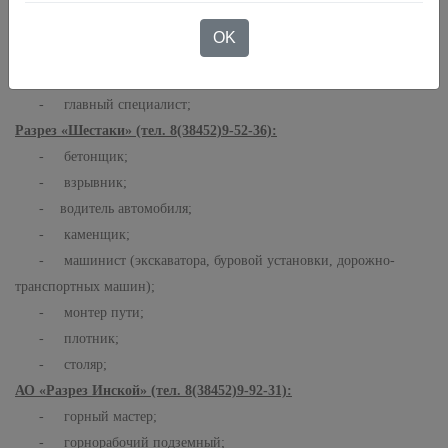
- механик;
- помощник машиниста экскаватора;
OK
- электрогазосварщик;
- электрослесарь;
- главный специалист;
Разрез «Шестаки» (тел. 8(38452)9-52-36):
- бетонщик;
- взрывник;
- водитель автомобиля;
- каменщик;
- машинист (экскаватора, буровой установки, дорожно-
транспортных машин);
- монтер пути;
- плотник;
- столяр;
АО «Разрез Инской» (тел. 8(38452)9-92-31):
- горный мастер;
- горнорабочий подземный;