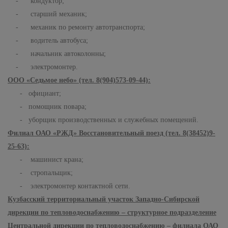
- кондуктор;
- старший механик;
- механик по ремонту автотранспорта;
- водитель автобуса;
- начальник автоколонны;
- электромонтер.
ООО «Седьмое небо» (тел. 8(904)573-09-44):
- официант;
- помощник повара;
- уборщик производственных и служебных помещений.
Филиал ОАО «РЖД» Восстановительный поезд (тел. 8(38452)9-
25-63):
- машинист крана;
- стропальщик;
- электромонтер контактной сети.
Кузбасский территориальный участок Западно-Сибирской
дирекции по тепловодоснабжению – структурное подразделение
Центральной дирекции по тепловодоснабжению – филиала ОАО