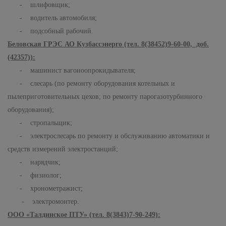
- шлифовщик;
- водитель автомобиля;
- подсобный рабочий.
Беловская ГРЭС АО Кузбассэнерго (тел. 8(38452)9-60-00, доб.
(42357)):
- машинист вагоноопрокидывателя;
- слесарь (по ремонту оборудования котельных и
пылеприготовительных цехов; по ремонту парогазотурбинного
оборудования);
- стропальщик;
- электрослесарь по ремонту и обслуживанию автоматики и
средств измерений электростанций;
- нарядчик;
- физиолог;
- хронометражист;
- электромонтер.
ООО «Талдинское ПТУ» (тел. 8(3843)7-90-249):