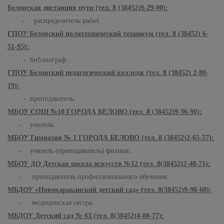
Беловская дистанция пути (тел. 8 (38452)9-29-00):
- распределитель работ.
ГПОУ Беловский политехнический техникум (тел. 8 (38452) 6-
51-95):
- библиограф.
ГПОУ Беловский педагогический колледж (тел. 8 (38452) 2-80-
19):
- преподаватель.
МБОУ СОШ №10 ГОРОДА БЕЛОВО (тел. 8 (38452)9-36-90):
- учитель.
МБОУ Гимназия № 1 ГОРОДА БЕЛОВО (тел. 8 (38452)2-65-57):
- учитель (преподаватель) физики..
МБОУ ДО Детская школа искусств №12 (тел. 8(38452)2-48-71):
- преподаватель профессионального обучения.
МБДОУ «Новокараканский детский сад» (тел. 8(38452)9-98-68):
- медицинская сестра.
МБДОУ Детский сад № 63 (тел. 8(38452)4-80-77):