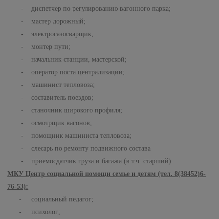
- диспетчер по регулированию вагонного парка;
- мастер дорожный;
- электрогазосварщик;
- монтер пути;
- начальник станции, мастерской;
- оператор поста централизации;
- машинист тепловоза;
- составитель поездов;
- станочник широкого профиля;
- осмотрщик вагонов;
- помощник машиниста тепловоза;
- слесарь по ремонту подвижного состава
- приемосдатчик груза и багажа (в т.ч. старший).
МКУ Центр социальной помощи семье и детям (тел. 8(38452)6-
76-53):
- социальный педагог;
- психолог;