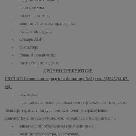
- юрисконсульт;
- инженер-химик;
- машинист экскаватора, крана;
- начальник отдела;
- слесарь АВР;
- бухгалтер;
- главный энергетик;
- инспектор по кадрам;
СРОЧНО ТРЕБУЮТСЯ!
ГБУЗ КО Беловская городская больница №2 (тел. 8(38452)4-67-
68):
- акушерка;
- врач (анестезиолог-реаниматолог; офтальмолог; невролог;
педиатр; терапевт; хирург; эпидемиолог, ультразвуковой
диагностики, акушер-гинеколог, кардиолог, отоларинголог);
- заведующий отделением (поликлиники);
- медицинская сестра, участковая;