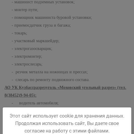
- машинист подземных установок;
- монтер пути;
- помощник машиниста буровой установки;
- приемосдатчик груза и багажа;
- токарь;
- участковый маркшейдер;
- электрогазосварщик;
- электромонтер;
- электрослесарь;
- резчик металла на ножницах и прессах;
- слесарь по ремонту подвижного состава.
АО УК Кузбассразрезуголь «Моховский угольный разрез» (тел.
8(38452)9-94-05):
- водитель автомобиля;
- водитель погрузчика;
Этот сайт использует cookie для хранения данных.
- машинист (бульдозера, дорожно-транспортных машин,
Продолжая использовать сайт, Вы даете свое
землесосной установки, крана, насосных установок, экскаватора);
согласие на работу с этими файлами.