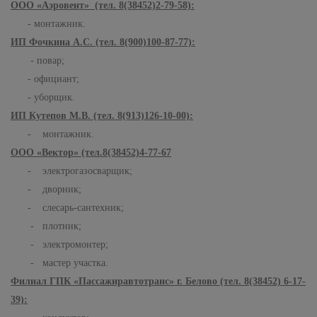
ООО «Аэровент» (тел. 8(38452)2-79-58):
- монтажник.
ИП Фочкина А.С. (тел. 8(900)100-87-77):
- повар;
- официант;
- уборщик.
ИП Кутепов М.В. (тел. 8(913)126-10-00):
- монтажник.
ООО «Вектор» (тел.8(38452)4-77-67
- электрогазосварщик;
- дворник;
- слесарь-сантехник;
- плотник;
- электромонтер;
- мастер участка.
Филиал ГПК «Пассажиравтотранс» г. Белово (тел. 8(38452) 6-17-
39):