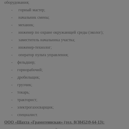
оборудования;
- горный мастер;
- начальник смены;
- механик;
- инженер по охране окружающей среды (эколог);
- заместитель начальника участка;
- инженер-технолог;
- оператор пульта управления;
- фельдшер;
- горнорабочий;
- дробильщик;
- грузчик;
- токарь;
- тракторист;
- электрогазосварщик;
- специалист.
ООО «Шахта «Грамотеинская» (тел. 8(38452)9-64-13):