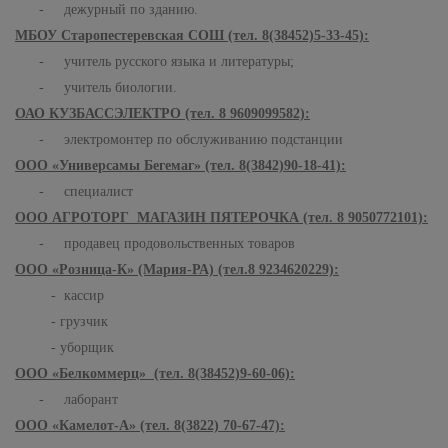
- дежурный по зданию.
МБОУ Старопестеревская СОШ (тел. 8(38452)5-33-45):
- учитель русского языка и литературы;
- учитель биологии.
ОАО КУЗБАССЭЛЕКТРО (тел. 8 9609099582):
- электромонтер по обслуживанию подстанции
ООО «Универсамы Бегемаг» (тел. 8(3842)90-18-41):
- специалист
ООО АГРОТОРГ МАГАЗИН ПЯТЕРОЧКА (тел. 8 9050772101):
- продавец продовольственных товаров
ООО «Розница-К» (Мария-РА) (тел.8 9234620229):
- кассир
- грузчик
- уборщик
ООО «Белкоммерц» (тел. 8(38452)9-60-06):
- лаборант
ООО «Камелот-А» (тел. 8(3822) 70-67-47):