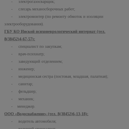
- электрогазосварщик;
- слесарь механосборочных работ;
- электромонтер (по ремонту обмоток и изоляции
электрооборудования).
ГБУ КО Инской психоневрологический интернат (тел.
8(38452)4-67-57):
- специалист по закупкам;
- врач-психиатр;
- заведующий отделением;
- инженер;
- медицинская сестра (постовая, младшая, палатная);
- санитар;
- фельдшер;
- механик;
- менеджер.
ООО «Водоснабжение» (тел. 8(38452)6-13-18):
- водитель автомобиля;
- ведущий специалист;