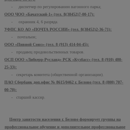
- диспетчер по регулированию вагонного парка;
ООО ЧОО «Бачатский-1» (тел. 8(38452)7-00-17):
- охранник 4, 6 разряда.
УФПС КО АО «ПОЧТА РОССИИ» (тел. 8(38452)2-36-71):
- почтальон;
ООО «Пивной Союз» (тел. 8 (913) 414-04-45):
- продавец продовольственных товаров.
ОСП ООО «Либхерр-Русланд» РСК «Кузбасс» (тел. 8 (910) 480-
25-33):
- секретарь комитета (общественной организации).
ПАО Сбербанк доп.офис № 8615/0462 г. Белово (тел. 8 (800) 707-
00-70):
- старший кассир.
Центр занятости населения г. Белово формирует группы на
профессиональное обучение и дополнительное профессиональное