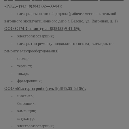
«РЖД» (тел. 8(3842)32—33-04):
- слесарь-ремонтник 4 разряда (рабочее место в котельной
вагонного эксплуатационного депо г. Белово, ул. Вагонная, д. 1)
ООО СТМ-Сервис (тел. 8(38452)9-41-69):
- электрогазосварщик;
- слесарь (по ремонту подвижного состава; электрик по
ремонту электрооборудования);
- столяр;
- термист;
- токарь;
- фрезеровщик;
ООО «Мастер-строй» (тел. 8(38452)9-53-96):
- инженер;
- бетонщик;
- каменщик;
- штукатур;
- электрогазосварщик;