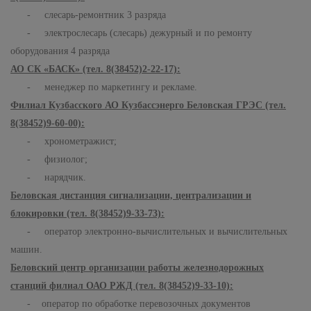
- слесарь-ремонтник 3 разряда
- электрослесарь (слесарь) дежурный и по ремонту
оборудования 4 разряда
АО СК «БАСК» (тел. 8(38452)2-22-17):
- менеджер по маркетингу и рекламе.
Филиал Кузбасского АО Кузбассэнерго Беловская ГРЭС (тел.
8(38452)9-60-00):
- хронометражист;
- физиолог;
- нарядчик.
Беловская дистанция сигнализации, централизации и
блокировки (тел. 8(38452)9-33-73):
- оператор электронно-вычислительных и вычислительных
машин.
Беловский центр организации работы железнодорожных
станций филиал ОАО РЖД (тел. 8(38452)9-33-10):
- оператор по обработке перевозочных документов