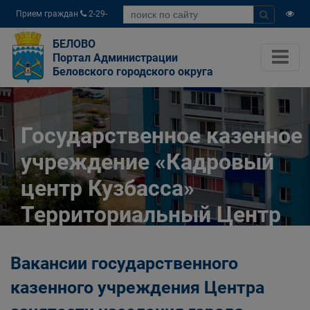
Прием граждан
2-29-
04
БЕЛОВО
Портал Администрации
Беловского городского округа
Государственное казенное
учреждение «Кадровый
центр Кузбасса»
Территориальный Центр
занятости населения
Вакансии государственного
города Белово
казенного учреждения Центра
Главная
Разное