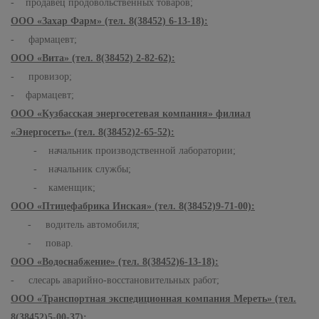
- продавец продовольственных товаров;
ООО «Захар Фарм» (тел. 8(38452) 6-13-18):
- фармацевт;
ООО «Вита» (тел. 8(38452) 2-82-62):
- провизор;
- фармацевт;
ООО «Кузбасская энергосетевая компания» филиал
«Энергосеть» (тел. 8(38452)2-65-52):
- начальник производственной лаборатории;
- начальник службы;
- каменщик;
ООО «Птицефабрика Инская» (тел. 8(38452)9-71-00):
- водитель автомобиля;
- повар.
ООО «Водоснабжение» (тел. 8(38452)6-13-18):
- слесарь аварийно-восстановительных работ;
ООО «Транспортная экспедиционная компания Мереть» (тел.
8(38452)5-00-37):