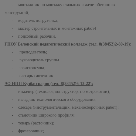
- монтажник по монтажу стальных и железобетонных
конструкций;
- водитель погрузчика;
- мастер строительных и монтажных работ4
- подсобный рабочий.
ГПОУ Беловский педагогический колледж (тел. 8(38452)2-80-19):
- преподаватель;
- руководитель группы.
- юрисконсульт;
- слесарь-сантехник.
АО НПП Кузбассрадио (тел. 8(38452)6-13-22):
- инженер (технолог, конструктор, по метрологии);
- наладчик технологического оборудования;
- слесарь (инструментальщик, механосборочных работ);
- станочник широкого профиля;
- токарь (расточник);
- фрезеровщик;