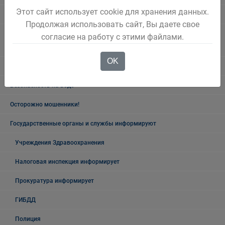
Этот сайт использует cookie для хранения данных.
Полезная информация
Продолжая использовать сайт, Вы даете свое
Памятники, обелиски, монументы, мемориальные комплексы
согласие на работу с этими файлами.
Беловского городского округа
OK
Объявления
Безопасность на воде
Осторожно мошенники!
Государственные органы и службы информируют
Учреждения Здравоохранения
Налоговая инспекция информирует
Прокуратура информирует
ГИБДД
Полиция