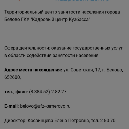
Государственные органы и службы
информируют
Территориальный центр занятости населения города
Государственное казенное учреждение
Белово ГКУ "Кадровый центр Кузбасса"
«Кадровый центр Кузбасса» Территориальный
Центр занятости населения города Белово
Сфера деятельности: оказание государственных услуг
в области содействия занятости населения
Адрес места нахождения:
ул. Советская, 17, г. Белово,
652600,
тел., факс:
(8-384-52) 2-82-27
E-mail:
belovo@ufz-kemerovo.ru
Директор: Косвинцева Елена Петровна, тел. 2-80-70