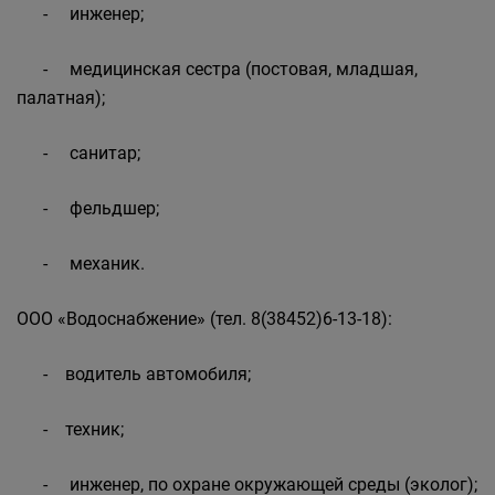
- инженер;
- медицинская сестра (постовая, младшая,
палатная);
- санитар;
- фельдшер;
- механик.
ООО «Водоснабжение» (тел. 8(38452)6-13-18):
- водитель автомобиля;
- техник;
- инженер, по охране окружающей среды (эколог);