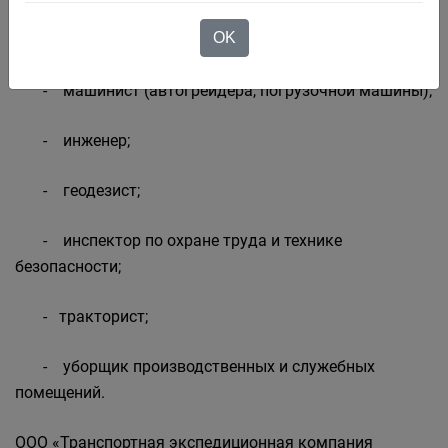
OK
- дорожный рабочий;
- машинист (автогрейдера, погрузочной машины);
- инженер;
- геодезист;
- инспектор по охране труда и технике
безопасности;
- тракторист;
- уборщик производственных и служебных
помещений.
ООО «Транспортная экспедиционная компания