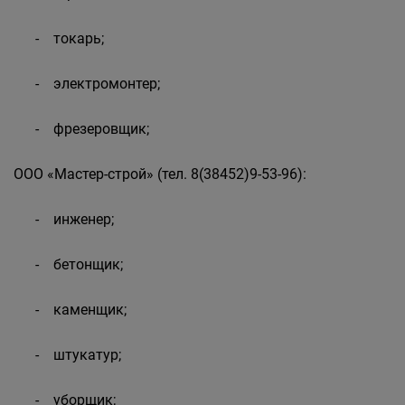
- токарь;
- электромонтер;
- фрезеровщик;
ООО «Мастер-строй» (тел. 8(38452)9-53-96):
- инженер;
- бетонщик;
- каменщик;
- штукатур;
- уборщик;