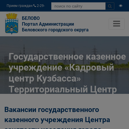
Прием граждан
2-29-
04
БЕЛОВО
Портал Администрации
Беловского городского округа
Государственное казенное
учреждение «Кадровый
центр Кузбасса»
Территориальный Центр
занятости населения
Вакансии государственного
города Белово
казенного учреждения Центра
Главная
Разное