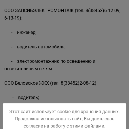
ООО ЗАПСИБЭЛЕКТРОМОНТАЖ (тел. 8(38452)6-12-09,
6-13-19):
- инженер;
- водитель автомобиля;
- электромонтажник по освещению и
осветительным сетям.
ООО Беловское ЖКХ (тел. 8(38452)2-08-12):
- водитель;
Этот сайт использует cookie для хранения данных.
- диспетчер;
Продолжая использовать сайт, Вы даете свое
согласие на работу с этими файлами.
- слесарь-сантехник;