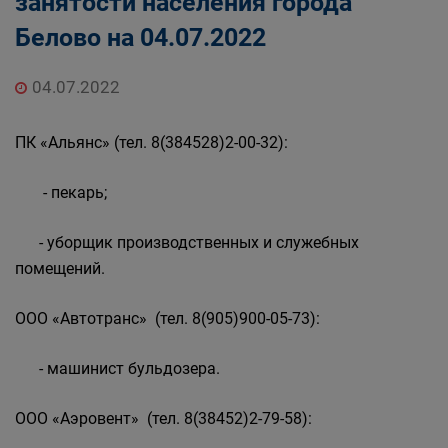
занятости населения города
Государственные органы и службы
Белово на 04.07.2022
информируют
Государственное казенное учреждение
«Кадровый центр Кузбасса» Территориальный
04.07.2022
Центр занятости населения города Белово
ПК «Альянс» (тел. 8(384528)2-00-32):
- пекарь;
- уборщик производственных и служебных
помещений.
ООО «Автотранс» (тел. 8(905)900-05-73):
- машинист бульдозера.
ООО «Аэровент» (тел. 8(38452)2-79-58):