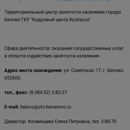
Государственные органы и службы
информируют
Территориальный центр занятости населения города
Государственное казенное учреждение
Белово ГКУ "Кадровый центр Кузбасса"
«Кадровый центр Кузбасса» Территориальный
Центр занятости населения города Белово
Сфера деятельности: оказание государственных услуг
в области содействия занятости населения
Адрес места нахождения:
ул. Советская, 17, г. Белово,
652600,
тел., факс:
(8-384-52) 2-82-27
E-mail:
belovo@ufz-kemerovo.ru
Директор: Косвинцева Елена Петровна, тел. 2-80-70