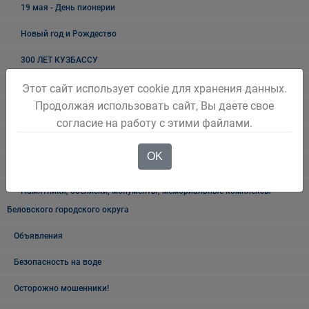
19 мая - День пионерии
Новый год и Рождество
300 ЛЕТ КУЗБАССУ
Как живёшь, ветеран?
Этот сайт использует cookie для хранения данных.
Продолжая использовать сайт, Вы даете свое
Лучшие люди города
согласие на работу с этими файлами.
Ветеранский вестник
OK
Полезная информация
Памятники, обелиски, монументы, мемориальные комплексы
Беловского городского округа
Объявления
Безопасность на воде
Осторожно мошенники!