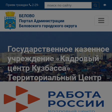
Прием граждан
2-29-
04
БЕЛОВО
Портал Администрации
Беловского городского округа
Государственное казенное
учреждение «Кадровый
центр Кузбасса»
Территориальный Центр
занятости населения
города Белово
Главная
Разное