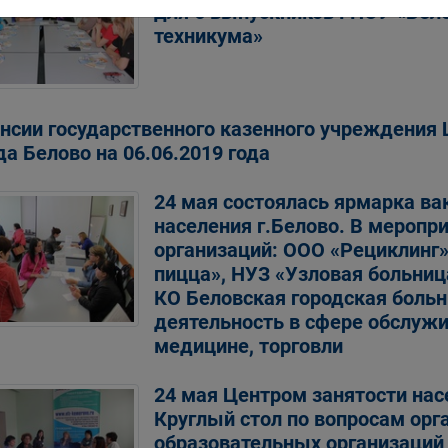
для 6 выпускников ГПОУ «Бел
техникума»
нсии государственного казенного учреждения 
да Белово на 06.06.2019 года
24 мая состоялась ярмарка ва
населения г.Белово. В меропри
организаций: ООО «Рециклинг
пицца», НУЗ «Узловая больниц
КО Беловская городская боль
деятельность в сфере обслуж
медицине, торговли
24 мая Центром занятости нас
Круглый стол по вопросам ор
образовательных организаций