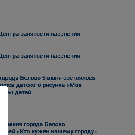
Центра занятости населения
Центра занятости населения
 города Белово 5 июня состоялось
урса детского рисунка «Мое
щиты детей
селения города Белово
верей «Кто нужен нашему городу»