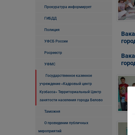
Прокуратура информирует
ГИБДД
Полиция
Вака
горо
УФСБ России
Росреестр
Вака
горо
УФМС
Государственное казенное
учреждение «Кадровый центр
Кузбасса» Территориальный Центр
занятости населения города Белово
Таможня
О проведении публичных
мероприятий