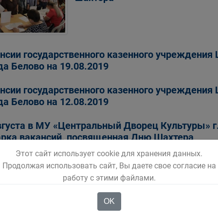
нсии государственного казенного учреждения 
да Белово на 19.08.2019
нсии государственного казенного учреждения 
да Белово на 12.08.2019
вгуста в МУ «Центральный Дворец Культуры» г.
рка вакансий, посвященная Дню Шахтера
Этот сайт использует cookie для хранения данных.
нсии государственного казенного учреждения 
Продолжая использовать сайт, Вы даете свое согласие на
да Белово на 05.08.2019
работу с этими файлами.
OK