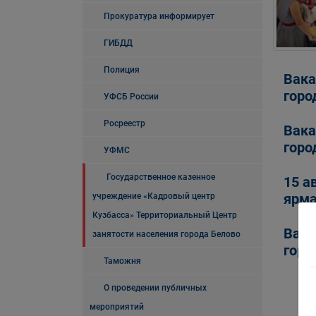
Прокуратура информирует
ГИБДД
Полиция
Вака
горо
УФСБ России
Росреестр
Вака
горо
УФМС
Государственное казенное
15 а
ярма
учреждение «Кадровый центр
Кузбасса» Территориальный Центр
Вака
занятости населения города Белово
горо
Таможня
О проведении публичных
мероприятий