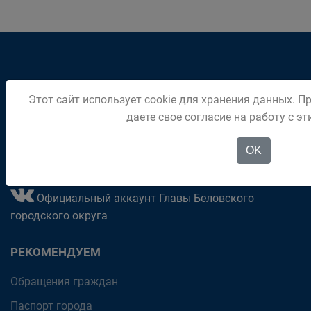
приёмная (38452) 2-81-37
Этот сайт использует cookie для хранения данных. П
дежурный (38452) 2-01-96
даете свое согласие на работу с э
652600, Кемеровская обл., г. Белово, ул. Советская, 21
OK
Официальный аккаунт Главы Беловского
городского округа
РЕКОМЕНДУЕМ
Обращения граждан
Паспорт города