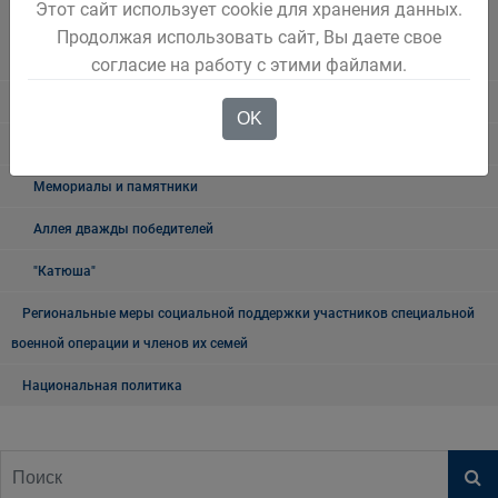
Наблюдательная комиссия по социальной адаптации лиц,
Этот сайт использует cookie для хранения данных.
освободившихся из мест лишения свободы Беловского городского
Продолжая использовать сайт, Вы даете свое
округа
согласие на работу с этими файлами.
Книга памяти
OK
9 мая
Мемориалы и памятники
Аллея дважды победителей
"Катюша"
Региональные меры социальной поддержки участников специальной
военной операции и членов их семей
Национальная политика