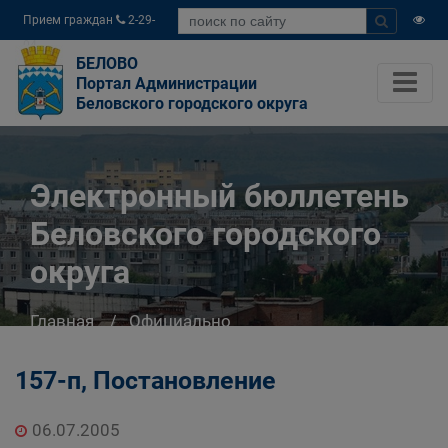
Прием граждан
2-29-
04
БЕЛОВО
Портал Администрации
Беловского городского округа
Электронный бюллетень
Беловского городского
округа
Главная
Официально
Электронный бюллетень Беловского
городского округа
157-п, Постановление
06.07.2005