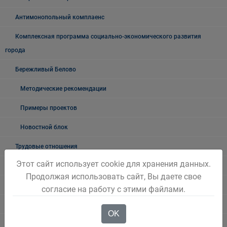
Антимонопольный комплаенс
Комплексная программа социально-экономического развития
города
Бережливый Белово
Методические рекомендации
Примеры проектов
Новостной блок
Трудовые отношения
Этот сайт использует cookie для хранения данных.
Неформальная занятость
Продолжая использовать сайт, Вы даете свое
О неформальной занятости: ролики, релизы
согласие на работу с этими файлами.
Мероприятия по снижению уровня неформальной занятости
OK
Возможности социального контракта