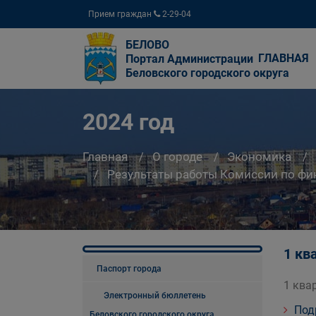
Прием граждан
2-29-04
БЕЛОВО
ГЛАВНАЯ
Портал Администрации
Беловского городского округа
2024 год
Главная
О городе
Экономика
Результаты работы Комиссии по фи
1 кв
Паспорт города
1 ква
Электронный бюллетень
Под
Беловского городского округа