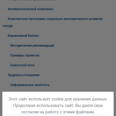
Антимонопольный комплаенс
Комплексная программа социально-экономического развития
города
Бережливый Белово
Методические рекомендации
Примеры проектов
Новостной блок
Трудовые отношения
Неформальная занятость
О неформальной занятости: ролики, релизы
Этот сайт использует cookie для хранения данных.
Мероприятия по снижению уровня неформальной занятости
Продолжая использовать сайт, Вы даете свое
согласие на работу с этими файлами.
Возможности социального контракта