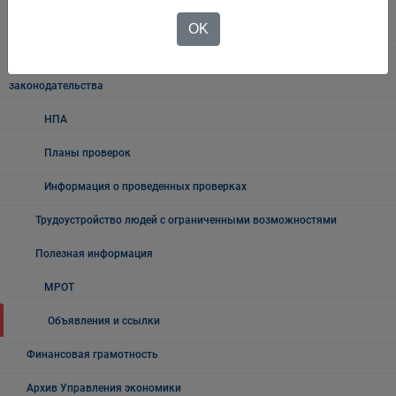
OK
Поддержка работодателей
Ведомственный контроль за соблюдением трудового
законодательства
НПА
Планы проверок
Информация о проведенных проверках
Трудоустройство людей с ограниченными возможностями
Полезная информация
МРОТ
Объявления и ссылки
Финансовая грамотность
Архив Управления экономики