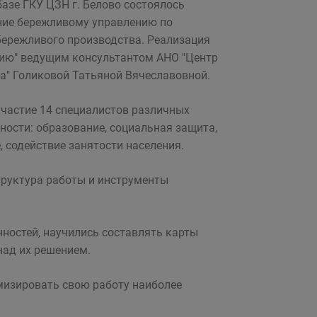
базе ГКУ ЦЗН г. Белово состоялось
ние бережливому управлению по
ережливого производства. Реализация
нию" ведущим консультантом АНО "Центр
а" Голиковой Татьяной Вячеславовной.
участие 14 специалистов различных
ности: образование, социальная защита,
, содействие занятости населения.
труктура работы и инструменты
ностей, научились составлять карты
над их решением.
изировать свою работу наиболее