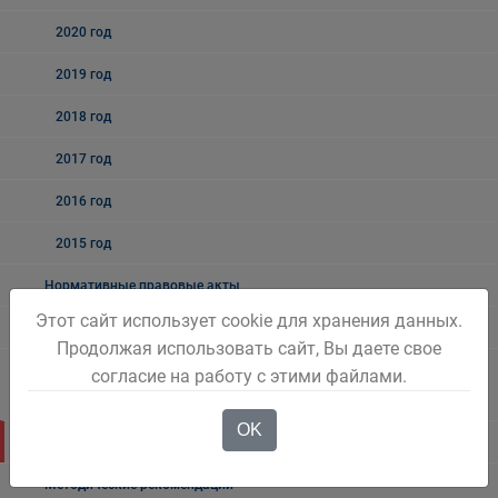
2020 год
2019 год
2018 год
2017 год
2016 год
2015 год
Нормативные правовые акты
Этот сайт использует cookie для хранения данных.
Антимонопольный комплаенс
Продолжая использовать сайт, Вы даете свое
Комплексная программа социально-экономического развития
согласие на работу с этими файлами.
города
OK
Бережливый Белово
Методические рекомендации